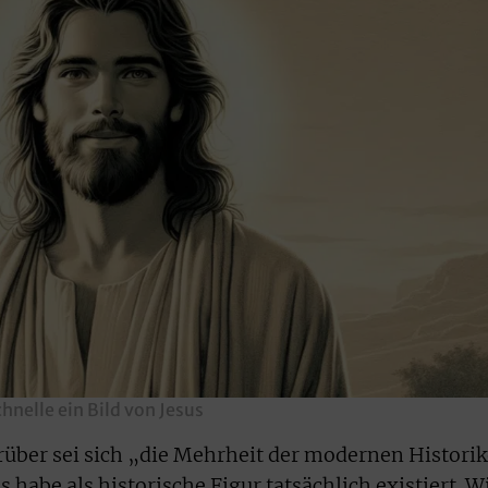
hnelle ein Bild von Jesus
arüber sei sich „die Mehrheit der modernen Historik
s habe als historische Figur tatsächlich existiert. W