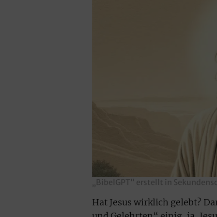
„BibelGPT“ erstellt in Sekundensc
Hat Jesus wirklich gelebt? D
und Gelehrten“ einig, ja, Jesu