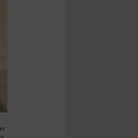
er
ie