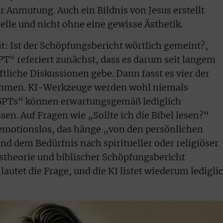
er Anmutung. Auch ein Bildnis von Jesus erstellt
le und nicht ohne eine gewisse Ästhetik.
t: Ist der Schöpfungsbericht wörtlich gemeint?,
PT“ referiert zunächst, dass es darum seit langem
tliche Diskussionen gebe. Dann fasst es vier der
ammen. KI-Werkzeuge werden wohl niemals
-GPTs“ können erwartungsgemäß lediglich
. Auf Fragen wie „Sollte ich die Bibel lesen?“
 emotionslos, das hänge „von den persönlichen
nd dem Bedürfnis nach spiritueller oder religiöser
stheorie und biblischer Schöpfungsbericht
lautet die Frage, und die KI listet wiederum ledigli