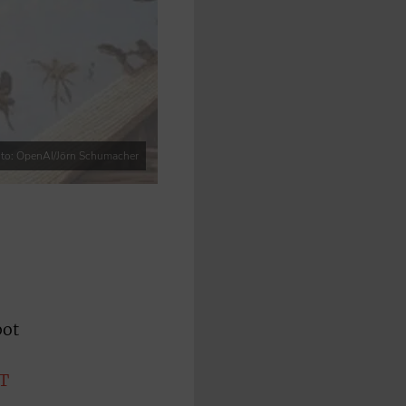
to: OpenAI/Jörn Schumacher
bot
T