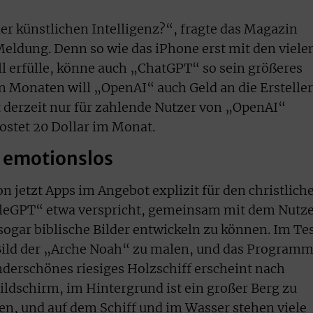
r künstlichen Intelligenz?“, fragte das Magazin
Meldung. Denn so wie das iPhone erst mit den viele
l erfülle, könne auch „ChatGPT“ so sein größeres
en Monaten will „OpenAI“ auch Geld an die Ersteller
t derzeit nur für zahlende Nutzer von „OpenAI“
ostet 20 Dollar im Monat.
 emotionslos
n jetzt Apps im Angebot explizit für den christlich
leGPT“ etwa verspricht, gemeinsam mit dem Nutz
sogar biblische Bilder entwickeln zu können. Im Te
n Bild der „Arche Noah“ zu malen, und das Program
nderschönes riesiges Holzschiff erscheint nach
ldschirm, im Hintergrund ist ein großer Berg zu
n, und auf dem Schiff und im Wasser stehen viele