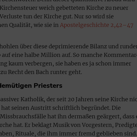
r Kirchensteuer weich gebetteten Kirche zu neuer
Verluste tun der Kirche gut. Nur so wird sie
en Qualität, wie sie in
Apostelgeschichte 2,42–47
hohlen über diese deprimierende Bilanz und runde
0 auf eine halbe Million auf. So manche Kommentar
ung kaum verbergen, sie haben es ja schon immer
 zu Recht den Bach runter geht.
demütigen Priesters
ssiver Katholik, der seit 20 Jahren seine Kirche ni
at seinen Austritt schriftlich begründet. Die
Missbrauchsfälle hat ihn dermaßen geärgert, dass 
rche hat. Er beklagt Musik von Vorgestern, Predigt
haben, Rituale, die ihm immer fremd geblieben sind.