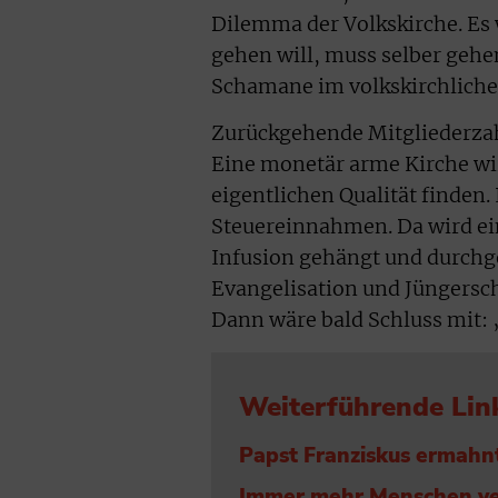
Dilemma der Volkskirche. Es
gehen will, muss selber gehe
Schamane im volkskirchlichen
Zurückgehende Mitgliederzahl
Eine monetär arme Kirche wir
eigentlichen Qualität finde
Steuereinnahmen. Da wird ein
Infusion gehängt und durchge
Evangelisation und Jüngersch
Dann wäre bald Schluss mit: „
Weiterführende Lin
Papst Franziskus ermahn
Immer mehr Menschen ver