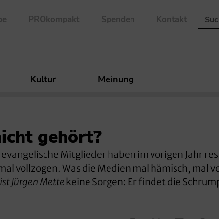
be
PROkompakt
Spenden
Kontakt
Kultur
Meinung
icht gehört?
vangelische Mitglieder haben im vorigen Jahr res
rmal vollzogen. Was die Medien mal hämisch, mal vo
st Jürgen Mette
keine Sorgen: Er findet die Schru