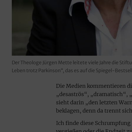
Der Theologe Jürgen Mette leitete viele Jahre die Sti
Leben trotz Parkinson“, das es auf die Spiegel-Bestsel
Die Medien kommentieren di
„desaströs“, „dramatisch“, „
sieht darin „den letzten War
beklagen, denn da trennt sic
Ich finde diese Schrumpfung 
vergießen oder die Endzeit z