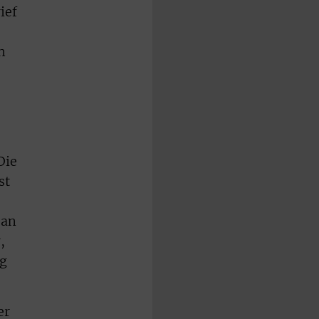
ief
h
Die
st
 an
,
ng
er