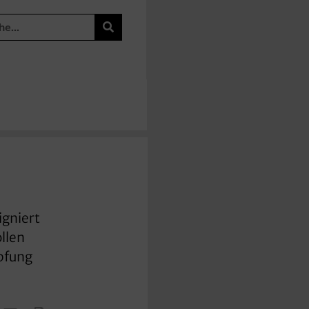
igniert
llen
mpfung