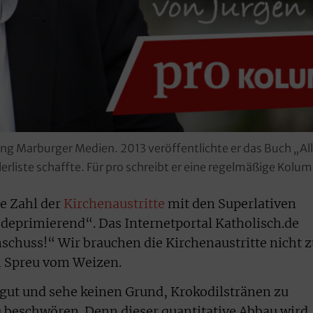
ftung Marburger Medien. 2013 veröffentlichte er das Buch „A
lerliste schaffte. Für pro schreibt er eine regelmäßige Kolu
e Zahl der
Kirchenaustritte
mit den Superlativen
deprimierend“. Das Internetportal Katholisch.de
nschuss!“ Wir brauchen die Kirchenaustritte nicht 
h Spreu vom Weizen.
gut und sehe keinen Grund, Krokodilstränen zu
u beschwören. Denn dieser quantitative Abbau wird