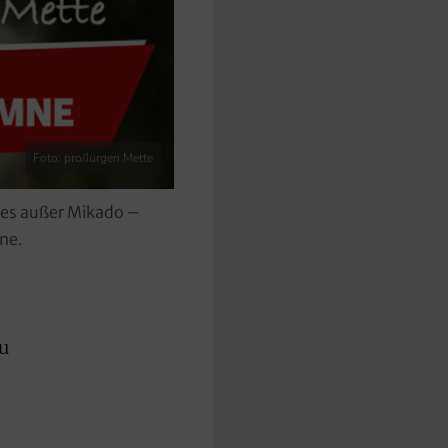
Foto: pro/Jürgen Mette
lles außer Mikado –
mne.
zu