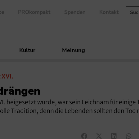
be
PROkompakt
Spenden
Kontakt
Kultur
Meinung
 XVI.
rdrängen
I. beigesetzt wurde, war sein Leichnam für einige 
lle Tradition, denn die Lebenden sollten den Tod 