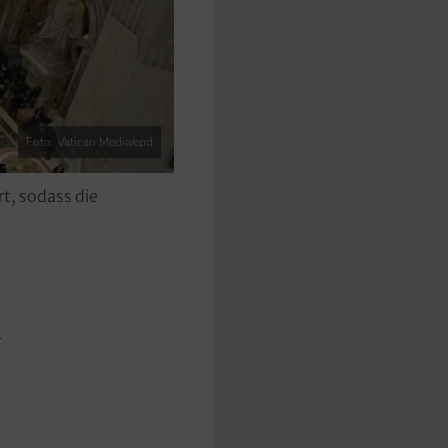
Foto: Vatican Media/epd
t, sodass die
h