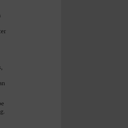
n
ter
,
an
be
g.