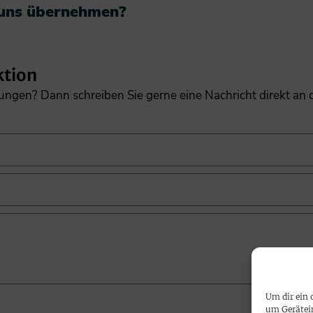
 uns übernehmen?​
ktion
gungen? Dann schreiben Sie gerne eine Nachricht direkt an
Um dir ein 
um Gerätei