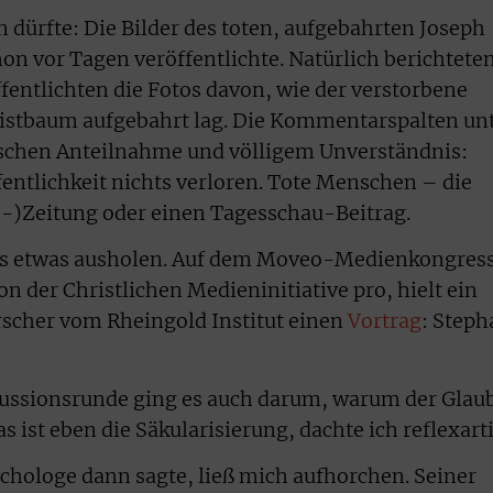
 dürfte: Die Bilder des toten, aufgebahrten Joseph
hon vor Tagen veröffentlichte. Natürlich berichtete
fentlichten die Fotos davon, wie der verstorbene
ristbaum aufgebahrt lag. Die Kommentarspalten un
schen Anteilnahme und völligem Unverständnis:
fentlichkeit nichts verloren. Tote Menschen – die
e-)Zeitung oder einen Tagesschau-Beitrag.
ss etwas ausholen. Auf dem Moveo-Medienkongress
n der Christlichen Medieninitiative pro, hielt ein
rscher vom Rheingold Institut einen
Vortrag
: Steph
kussionsrunde ging es auch darum, warum der Glau
 ist eben die Säkularisierung, dachte ich reflexarti
chologe dann sagte, ließ mich aufhorchen. Seiner