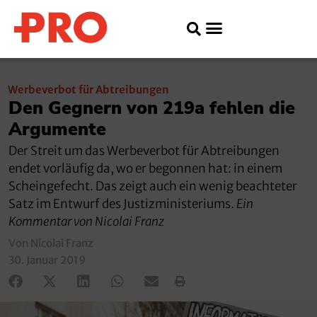
Werbeverbot für Abtreibungen
Den Gegnern von 219a fehlen die
Argumente
Der Streit um das Werbeverbot für Abtreibungen
endet vorläufig da, wo er begonnen hat: in einem
Scheingefecht. Das zeigt auch ein wenig beachteter
Satz im Entwurf des Justizministeriums.
Ein
Kommentar von Nicolai Franz
Von Nicolai Franz
30. Januar 2019