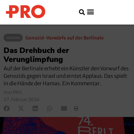
Genozid-Vorwürfe auf der Berlinale
MEINUNG
Das Drehbuch der
Verunglimpfung
Auf der Berlinale erhebt ein Künstler den Vorwurf des
Genozids gegen Israel und erntet Applaus. Das spielt
in die Hände der Hamas. Ein Kommentar.
Von PRO
27. Februar 2024