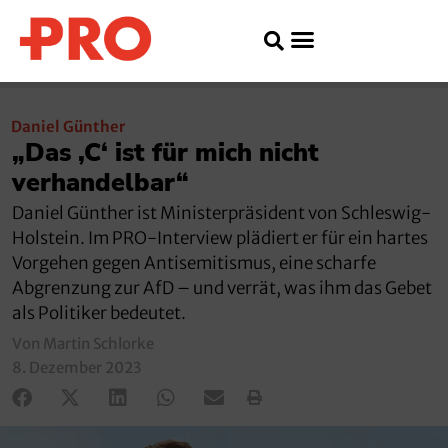
Daniel Günther
„Das ‚C‘ ist für mich nicht
verhandelbar“
Daniel Günther ist Ministerpräsident von Schleswig-
Holstein. Im PRO-Interview plädiert er für ein hartes
Vorgehen gegen Antisemitismus, eine scharfe
Abgrenzung zur AfD – und verrät, was ihm das Gebet
als Politiker bedeutet.
Von Martin Schlorke
8. Dezember 2023