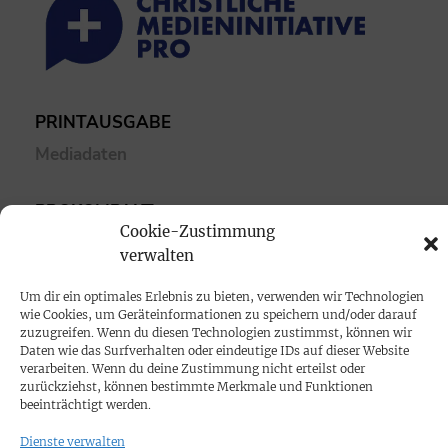
PRINTAUSGABE
Mediadaten
PROKOMPAKT
Cookie-Zustimmung
Impressum
verwalten
SPENDEN
Um dir ein optimales Erlebnis zu bieten, verwenden wir Technologien
wie Cookies, um Geräteinformationen zu speichern und/oder darauf
Datenschutz
zuzugreifen. Wenn du diesen Technologien zustimmst, können wir
Daten wie das Surfverhalten oder eindeutige IDs auf dieser Website
verarbeiten. Wenn du deine Zustimmung nicht erteilst oder
KONTAKT
zurückziehst, können bestimmte Merkmale und Funktionen
beeinträchtigt werden.
Cookie-Richtlinie
Dienste verwalten