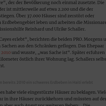
e“, der der Bevölkerung noch einmal zusetzte. Die
er ist mittlerweile auf etwa 2.200 und die der
stiegen. Über 37.000 Häuser sind zerstört oder
m Erdbebengebiet leben und arbeiten die Missionar
ssionshilfe Reinhard und Ulrike Schaller.
Cayes erlebt“, berichten die beiden PRO. Morgens 
en Sachen aus den Schränken geflogen. Das Ehepaar
 2010
und wusste, „was Sache ist“. Später erfuhren
ilometer östlich ihrer Wohnung lag. Schallers selb
nt.
n bereits 2010 ein schweres Erdbeben in Haiti erlebt
es habe viele eingestürzte Häuser zu beklagen. Viel
 in ihre Häuser zurückkehren und müssten auf de
en aber auch Angst vor weiteren Beben: „Die