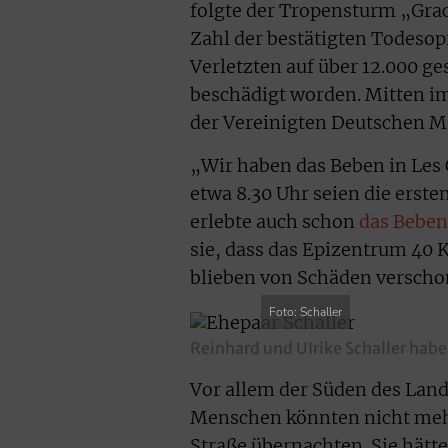
folgte der Tropensturm „Grac
Zahl der bestätigten Todesopf
Verletzten auf über 12.000 ge
beschädigt worden. Mitten i
der Vereinigten Deutschen Mi
„Wir haben das Beben in Les 
etwa 8.30 Uhr seien die erst
erlebte auch schon
das Beben
sie, dass das Epizentrum 40 K
blieben von Schäden verscho
Foto: Schaller
Reinhard und UIrike Schaller habe
Vor allem der Süden des Land
Menschen könnten nicht mehr
Straße übernachten. Sie hätt