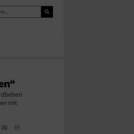
en“
 Erdbeben
ner mit