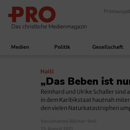
Printausga
Das christliche Medienmagazin
Medien
Politik
Gesellschaft
Haiti
„Das Beben ist nu
Reinhard und Ulrike Schaller sind a
in dem Karibikstaat hautnah miter
den vielen Naturkatastrophen umge
Von Johannes Blöcher-Weil
23. August 2021