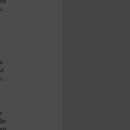
tzt
u
r
en
nd
n
e
die
eit