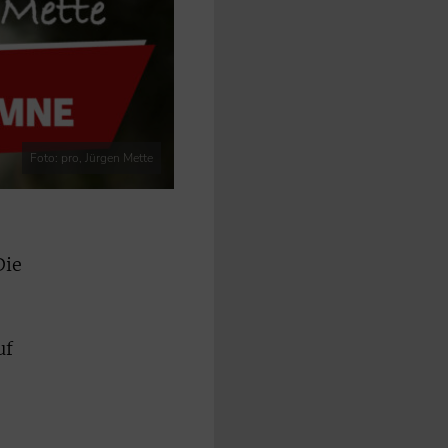
Foto: pro, Jürgen Mette
Die
uf