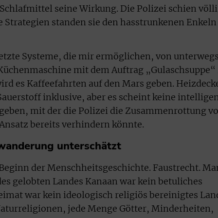
 Schlafmittel seine Wirkung. Die Polizei schien völl
te Strategien standen sie den hasstrunkenen Enkeln
netzte Systeme, die mir ermöglichen, von unterweg
 Küchenmaschine mit dem Auftrag „Gulaschsuppe“ 
ird es Kaffeefahrten auf den Mars geben. Heizdeck
erstoff inklusive, aber es scheint keine intellige
eben, mit der die Polizei die Zusammenrottung v
 Ansatz bereits verhindern könnte.
nwanderung unterschätzt
 Beginn der Menschheitsgeschichte. Faustrecht. M
es gelobten Landes Kanaan war kein betuliches
imat war kein ideologisch religiös bereinigtes Lan
Naturreligionen, jede Menge Götter, Minderheiten,