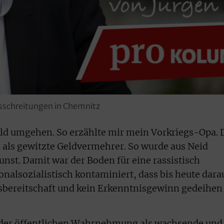
usschreitungen in Chemnitz
eld umgehen. So erzählte mir mein Vorkriegs-Opa. 
 als gewitzte Geldvermehrer. So wurde aus Neid
nst. Damit war der Boden für eine rassistisch
onalsozialistisch kontaminiert, dass bis heute dara
hsbereitschaft und kein Erkenntnisgewinn gedeihen
 der öffentlichen Wahrnehmung als wachsende und