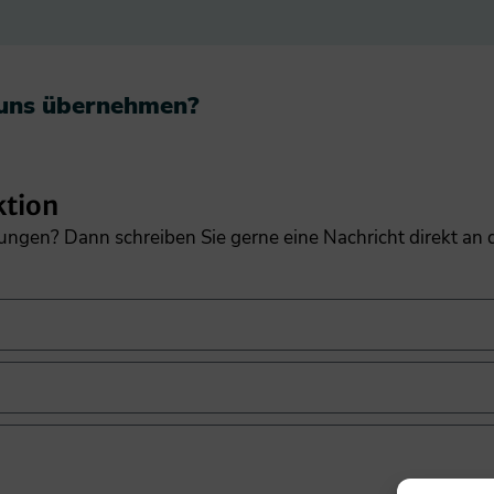
 uns übernehmen?​
ktion
gungen? Dann schreiben Sie gerne eine Nachricht direkt an