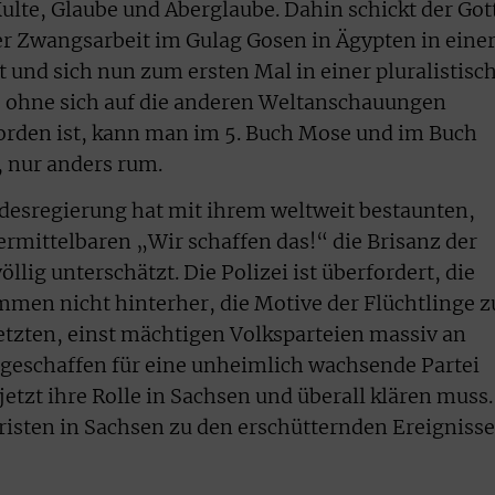
ulte, Glaube und Aberglaube. Dahin schickt der Got
er Zwangsarbeit im Gulag Gosen in Ägypten in eine
at und sich nun zum ersten Mal in einer pluralistisc
, ohne sich auf die anderen Weltanschauungen
orden ist, kann man im 5. Buch Mose und im Buch
 nur anders rum.
ndesregierung hat mit ihrem weltweit bestaunten,
ermittelbaren „Wir schaffen das!“ die Brisanz der
ig unterschätzt. Die Polizei ist überfordert, die
mmen nicht hinterher, die Motive der Flüchtlinge z
letzten, einst mächtigen Volksparteien massiv an
 geschaffen für eine unheimlich wachsende Partei
etzt ihre Rolle in Sachsen und überall klären muss.
hristen in Sachsen zu den erschütternden Ereigniss