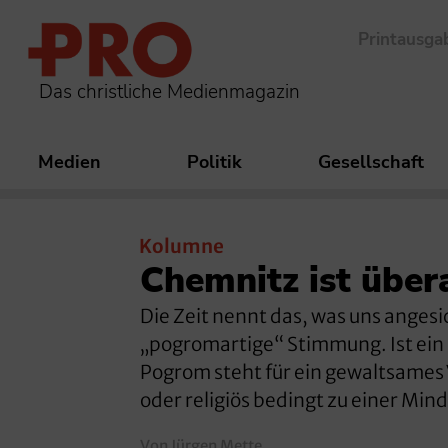
Printausga
Das christliche Medienmagazin
Medien
Politik
Gesellschaft
Kolumne
Chemnitz ist übera
Die Zeit nennt das, was uns angesi
„pogromartige“ Stimmung. Ist ein s
Pogrom steht für ein gewaltsames
oder religiös bedingt zu einer Min
Von Jürgen Mette