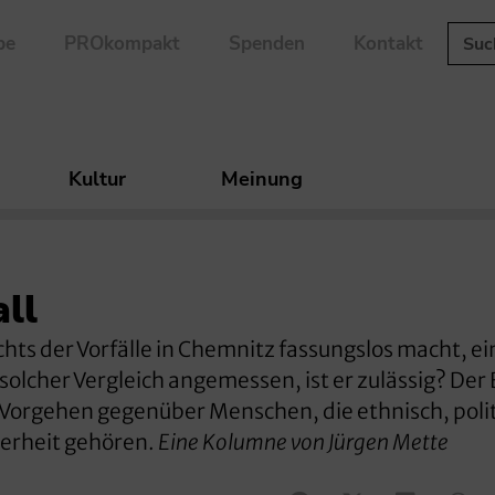
be
PROkompakt
Spenden
Kontakt
Kultur
Meinung
ll
chts der Vorfälle in Chemnitz fassungslos macht, ei
olcher Vergleich angemessen, ist er zulässig? Der 
 Vorgehen gegenüber Menschen, die ethnisch, poli
derheit gehören.
Eine Kolumne von Jürgen Mette