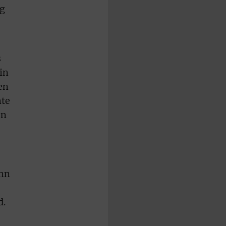
ig
s
in
en
nte
on
ann
d.