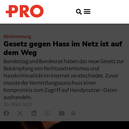
Abstimmung
Gesetz gegen Hass im Netz ist auf
dem Weg
Bundestag und Bundesrat haben das neue Gesetz zur
Bekämpfung von Rechtsextremismus und
Hasskriminalität im Internet verabschiedet. Zuvor
musste der Vermittlungsausschuss einen
Kompromiss zum Zugriff auf Handynutzer-Daten
aushandeln.
26. März 2021