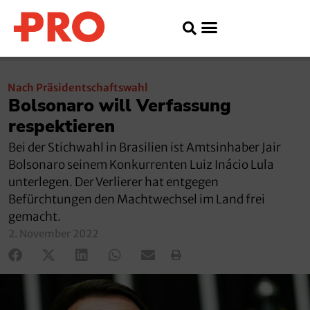
Nach Präsidentschaftswahl
Bolsonaro will Verfassung
respektieren
Bei der Stichwahl in Brasilien ist Amtsinhaber Jair
Bolsonaro seinem Konkurrenten Luiz Inácio Lula
unterlegen. Der Verlierer hat entgegen
Befürchtungen den Machtwechsel im Land frei
gemacht.
2. November 2022