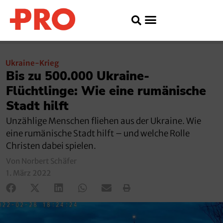
Ukraine-Krieg
Bis zu 500.000 Ukraine-
Flüchtlinge: Wie eine rumänische
Stadt hilft
Unzählige Menschen fliehen aus der Ukraine. Wie
eine rumänische Stadt hilft – und welche Rolle
Christen dabei spielen.
Von Norbert Schäfer
1. März 2022