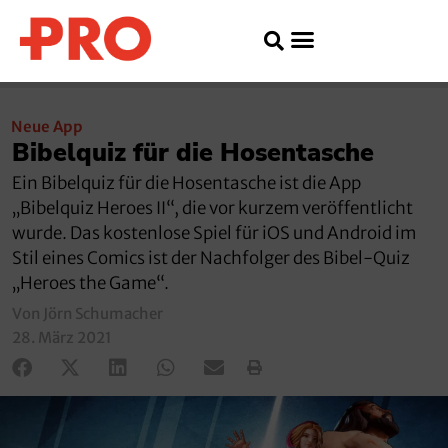
Neue App
Bibelquiz für die Hosentasche
Ein Bibelquiz für die Hosentasche ist die App
„Bibelquiz Heroes II“, die vor kurzem veröffentlicht
wurde. Das kostenlose Spiel für iOS und Android im
Stil eines Comics ist der Nachfolger des Bibel-Quiz
„Heroes the Game“.
Von Jörn Schumacher
28. März 2021