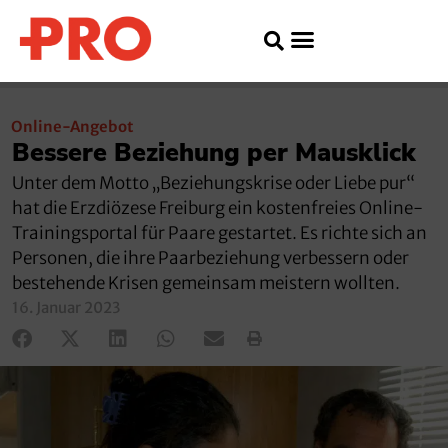
Online-Angebot
Bessere Beziehung per Mausklick
Unter dem Motto „Beziehungskrise oder Liebe pur“
hat die Erzdiözese Freiburg ein kostenfreies Online-
Trainingsportal für Paare gestartet. Es richte sich an
Personen, die ihre Paarbeziehung verbessern oder
bestehende Krisen gemeinsam meistern wollten.
16. Januar 2023