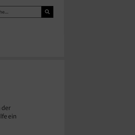
 der
lfe ein