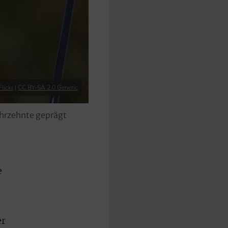
Flickr
|
CC BY-SA 2.0 Generic
ahrzehnte geprägt
e
er