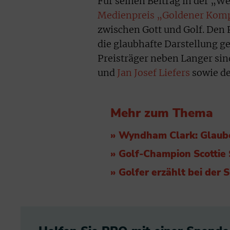
Für seinen Beitrag in der „W
Medienpreis „Goldener Kom
zwischen Gott und Golf. Den P
die glaubhafte Darstellung g
Preisträger neben Langer si
und
Jan Josef Liefers
sowie d
Mehr zum Thema
» Wyndham Clark: Glaube
» Golf-Champion Scottie 
» Golfer erzählt bei der 