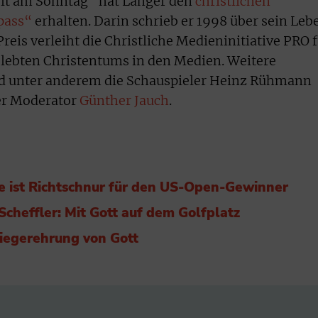
elt am Sonntag“ hat Langer den
christlichen
pass“
erhalten. Darin schrieb er 1998 über sein Leb
reis verleiht die Christliche Medieninitiative PRO 
elebten Christentums in den Medien. Weitere
nd unter anderem die Schauspieler Heinz Rühmann
er Moderator
Günther Jauch
.
 ist Richtschnur für den US-Open-Gewinner
Scheffler: Mit Gott auf dem Golfplatz
Siegerehrung von Gott