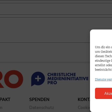
Um dir ein 
um Gerätei
diesen Tech
eindeutige 
erteilst o
beeinträcht
Dienste ver
Akze
PAKT
SPENDEN
KONTAKT
um
Datenschutz
Cookie-Richtlinie