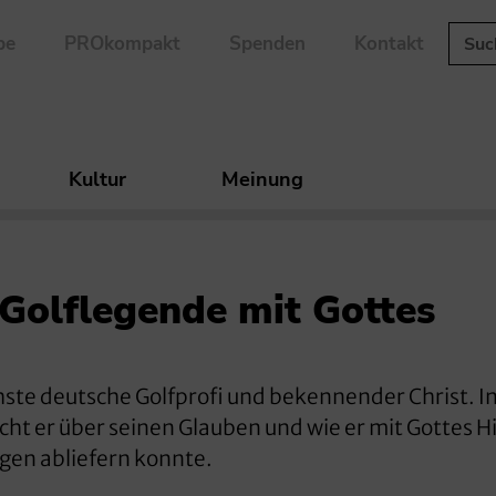
be
PROkompakt
Spenden
Kontakt
Kultur
Meinung
Golflegende mit Gottes
hste deutsche Golfprofi und bekennender Christ. In
cht er über seinen Glauben und wie er mit Gottes Hi
gen abliefern konnte.