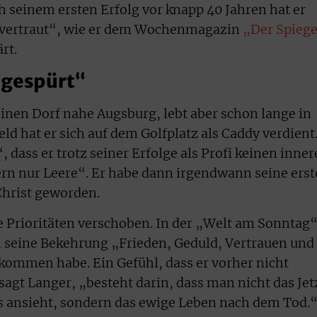
h seinem ersten Erfolg vor knapp 40 Jahren hat er
nvertraut“, wie er dem Wochenmagazin
„Der Spiege
rt.
 gespürt“
nen Dorf nahe Augsburg, lebt aber schon lange in
eld hat er sich auf dem Golfplatz als Caddy verdient
 dass er trotz seiner Erfolge als Profi keinen inne
rn nur Leere“. Er habe dann irgendwann seine erst
Christ geworden.
e Prioritäten verschoben. In der „Welt am Sonntag
ch seine Bekehrung „Frieden, Geduld, Vertrauen und
ekommen habe. Ein Gefühl, dass er vorher nicht
 sagt Langer, „besteht darin, dass man nicht das Jet
s ansieht, sondern das ewige Leben nach dem Tod.