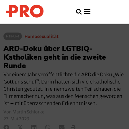
Homosexualität
MEINUNG
ARD-Doku über LGTBIQ-
Katholiken geht in die zweite
Runde
Vor einem Jahr veröffentlichte die ARD die Doku „Wie
Gott uns schuf“. Darin hatten sich viele katholische
Christen geoutet. In einem zweiten Teil schauen die
Filmemacher nun, was aus den Menschen geworden
ist – mit überraschenden Erkenntnissen.
Von Martin Schlorke
23. Mai 2023