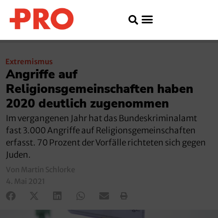
Extremismus
Angriffe auf
Religionsgemeinschaften haben
2020 deutlich zugenommen
Im vergangenen Jahr hat das Bundeskriminalamt
fast 3.000 Angriffe auf Religionsgemeinschaften
erfasst. 70 Prozent der Vorfälle richteten sich gegen
Juden.
Von Martin Schlorke
4. Mai 2021