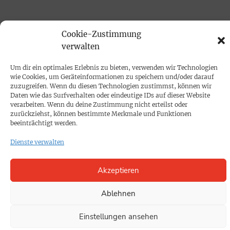
PRINTAUSGABE
Cookie-Zustimmung
Mediadaten
verwalten
Um dir ein optimales Erlebnis zu bieten, verwenden wir Technologien
PROKOMPAKT
wie Cookies, um Geräteinformationen zu speichern und/oder darauf
zuzugreifen. Wenn du diesen Technologien zustimmst, können wir
Impressum
Daten wie das Surfverhalten oder eindeutige IDs auf dieser Website
verarbeiten. Wenn du deine Zustimmung nicht erteilst oder
zurückziehst, können bestimmte Merkmale und Funktionen
SPENDEN
beeinträchtigt werden.
Datenschutz
Dienste verwalten
KONTAKT
Akzeptieren
Cookie-Richtlinie
Ablehnen
Einstellungen ansehen