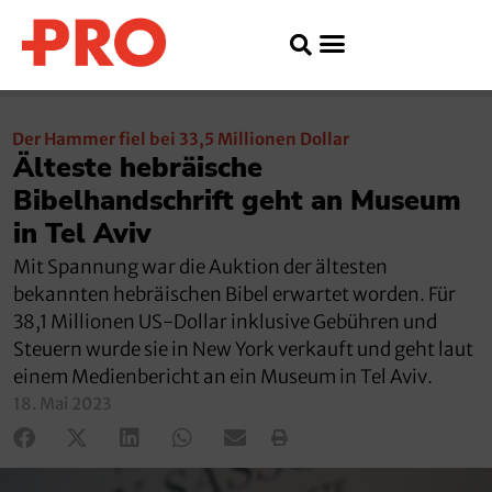
Der Hammer fiel bei 33,5 Millionen Dollar
Älteste hebräische
Bibelhandschrift geht an Museum
in Tel Aviv
Mit Spannung war die Auktion der ältesten
bekannten hebräischen Bibel erwartet worden. Für
38,1 Millionen US-Dollar inklusive Gebühren und
Steuern wurde sie in New York verkauft und geht laut
einem Medienbericht an ein Museum in Tel Aviv.
18. Mai 2023