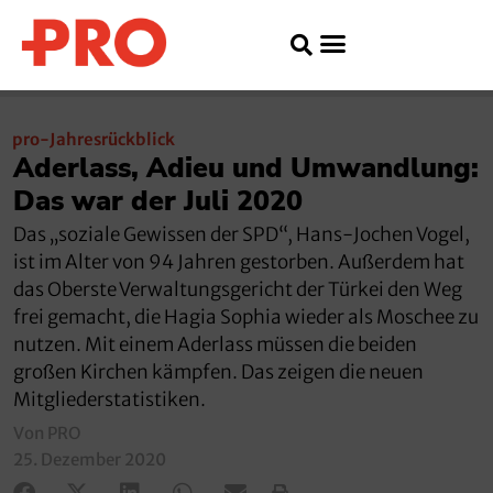
pro-Jahresrückblick
Aderlass, Adieu und Umwandlung:
Das war der Juli 2020
Das „soziale Gewissen der SPD“, Hans-Jochen Vogel,
ist im Alter von 94 Jahren gestorben. Außerdem hat
das Oberste Verwaltungsgericht der Türkei den Weg
frei gemacht, die Hagia Sophia wieder als Moschee zu
nutzen. Mit einem Aderlass müssen die beiden
großen Kirchen kämpfen. Das zeigen die neuen
Mitgliederstatistiken.
Von PRO
25. Dezember 2020