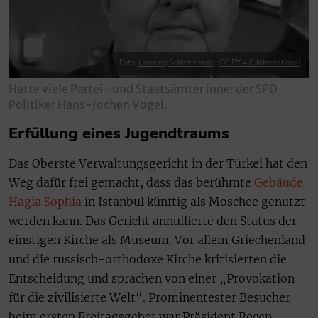
Foto:
Henning Schlottmann
|
CC BY 4.0 International
Hatte viele Partei- und Staatsämter inne: der SPD-
Politiker Hans-Jochen Vogel.
Erfüllung eines Jugendtraums
Das Oberste Verwaltungsgericht in der Türkei hat den
Weg dafür frei gemacht, dass das berühmte
Gebäude
Hagia Sophia
in Istanbul künftig als Moschee genutzt
werden kann. Das Gericht annullierte den Status der
einstigen Kirche als Museum. Vor allem Griechenland
und die russisch-orthodoxe Kirche kritisierten die
Entscheidung und sprachen von einer „Provokation
für die zivilisierte Welt“. Prominentester Besucher
beim ersten Freitagsgebet war Präsident Recep