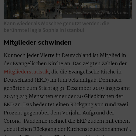
Foto:
Adeel Anwer
|
CC BY-ND 2.5 Generic
Kann wieder als Moschee genutzt werden: die
berühmte Hagia Sophia in Istanbul
Mitglieder schwinden
Nur noch jeder Vierte in Deutschland ist Mitglied in
der Evangelischen Kirche an. Das zeigten Zahlen der
Mitgliederstatistik
, die die Evangelische Kirche in
Deutschland (EKD) im Juni bekanntgab. Demnach
gehörten zum Stichtag 31. Dezember 2019 insgesamt
20.713.213 Menschen einer der 20 Gliedkirchen der
EKD an. Das bedeutet einen Rückgang von rund zwei
Prozent gegenüber dem Vorjahr. Aufgrund der
Corona-Pandemie rechnet die EKD zudem mit einem
„deutlichen Rückgang der Kirchensteuereinnahmen“.