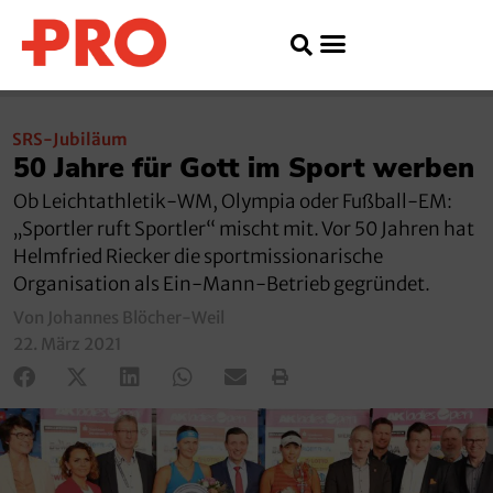
SRS-Jubiläum
50 Jahre für Gott im Sport werben
Ob Leichtathletik-WM, Olympia oder Fußball-EM:
„Sportler ruft Sportler“ mischt mit. Vor 50 Jahren hat
Helmfried Riecker die sportmissionarische
Organisation als Ein-Mann-Betrieb gegründet.
Von Johannes Blöcher-Weil
22. März 2021