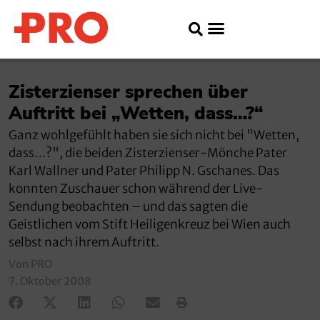
Zisterzienser sprechen über
Auftritt bei „Wetten, dass…?“
Ganz wohlgefühlt haben sie sich nicht bei "Wetten,
dass…?", die beiden Zisterzienser-Mönche Pater
Karl Wallner und Pater Philipp N. Gschanes. Das
konnten Zuschauer schon während der Live-
Sendung beobachten – und das sagten die
Geistlichen vom Stift Heiligenkreuz bei Wien auch
selbst nach ihrem Auftritt.
Von PRO
7. Oktober 2008