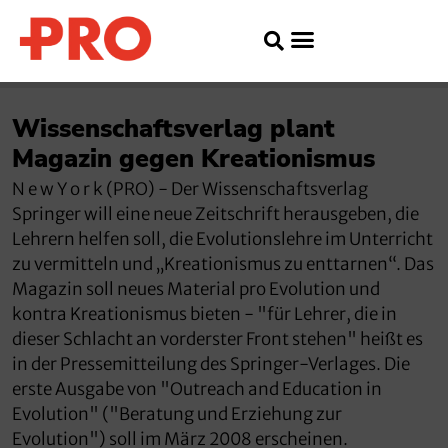
Wissenschaftsverlag plant
Magazin gegen Kreationismus
N e w Y o r k (PRO) - Der Wissenschaftsverlag
Springer will eine neue Zeitschrift herausgeben, die
Lehrern helfen soll, die Evolutionslehre im Unterricht
zu vermitteln und „Kreationismus zu enttarnen“. Das
Magazin soll neues Material pro Evolution und
kontra Kreationismus bieten - "für Lehrer, die in
dieser Schlacht an vorderster Front stehen" heißt es
in der Pressemitteilung des Springer-Verlages. Die
erste Ausgabe von "Outreach and Education in
Evolution" ("Beratung und Erziehung zur
Evolution") soll im März 2008 erscheinen.