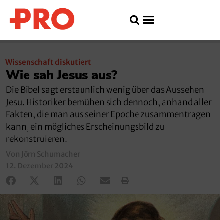
Wissenschaft diskutiert
Wie sah Jesus aus?
Die Bibel sagt erstaunlich wenig über das Aussehen
Jesu. Historiker bemühen sich dennoch, anhand aller
Fakten, die man aus seiner Epoche zusammentragen
kann, ein mögliches Erscheinungsbild zu
rekonstruieren.
Von Jörn Schumacher
12. Dezember 2024