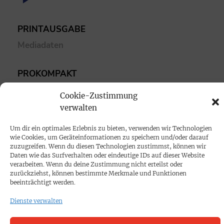
PRINTAUSGABE
Mediadaten
PROKOMPAKT
Impressum
Cookie-Zustimmung
verwalten
SPENDEN
Um dir ein optimales Erlebnis zu bieten, verwenden wir Technologien
Datenschutz
wie Cookies, um Geräteinformationen zu speichern und/oder darauf
zuzugreifen. Wenn du diesen Technologien zustimmst, können wir
Daten wie das Surfverhalten oder eindeutige IDs auf dieser Website
KONTAKT
verarbeiten. Wenn du deine Zustimmung nicht erteilst oder
zurückziehst, können bestimmte Merkmale und Funktionen
Cookie-Richtlinie
beeinträchtigt werden.
Dienste verwalten