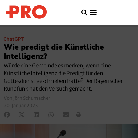
ChatGPT
Wie predigt die Künstliche
Intelligenz?
Würde eine Gemeinde es merken, wenn eine
Künstliche Intelligenz die Predigt für den
Gottesdienst geschrieben hätte? Der Bayerischer
Rundfunk hat den Versuch gemacht.
Von Jörn Schumacher
20. Januar 2023