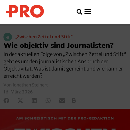
„Zwischen Zettel und Stift“
Wie objektiv sind Journalisten?
In der aktuellen Folge von „Zwischen Zettel und Stift“
geht es um den journalistischen Anspruch der
Objektivität. Was ist damit gemeint und wie kann er
erreicht werden?
Von Jonathan Steinert
16. März 2026