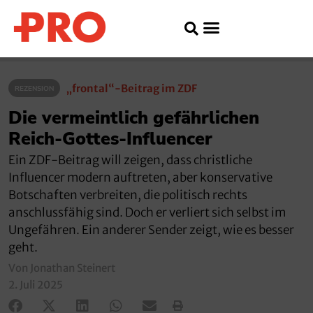
„frontal“-Beitrag im ZDF
REZENSION
Die vermeintlich gefährlichen
Reich-Gottes-Influencer
Ein ZDF-Beitrag will zeigen, dass christliche
Influencer modern auftreten, aber konservative
Botschaften verbreiten, die politisch rechts
anschlussfähig sind. Doch er verliert sich selbst im
Ungefähren. Ein anderer Sender zeigt, wie es besser
geht.
Von Jonathan Steinert
2. Juli 2025