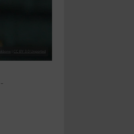
nkbone
|
CC BY 3.0 Unported
S-