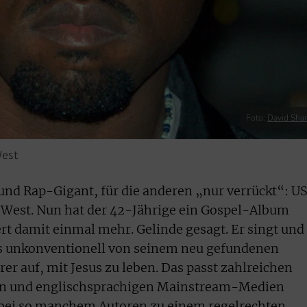
Foto:
David Sha
West
e und Rap-Gigant, für die anderen „nur verrückt“: U
West. Nun hat der 42-Jährige ein Gospel-Album
ert damit einmal mehr. Gelinde gesagt. Er singt und
was unkonventionell von seinem neu gefundenen
er auf, mit Jesus zu leben. Das passt zahlreichen
en und englischsprachigen Mainstream-Medien
 bei so manchem Autoren zu einem regelrechten