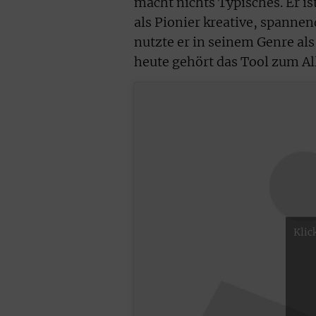
macht nichts Typisches. Er is
als Pionier kreative, spanne
nutzte er in seinem Genre al
heute gehört das Tool zum All
Klic