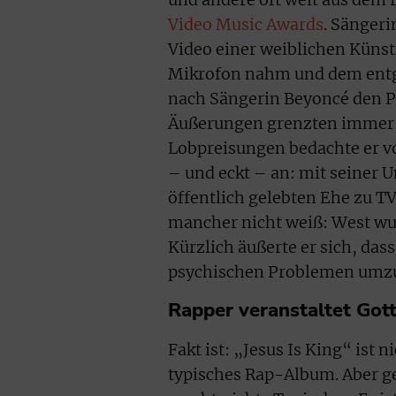
Video Music Awards
. Sängeri
Video einer weiblichen Künst
Mikrofon nahm und dem entge
nach Sängerin Beyoncé den Pr
Äußerungen grenzten immer w
Lobpreisungen bedachte er vo
– und eckt – an: mit seiner 
öffentlich gelebten Ehe zu T
mancher nicht weiß: West wur
Kürzlich äußerte er sich, das
psychischen Problemen umz
Rapper veranstaltet Got
Fakt ist: „Jesus Is King“ ist 
typisches Rap-Album. Aber ge