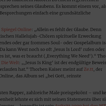
bsprechen seines Glaubens. Es kommt einem vor, al
Besprechungen einfach eine grundsätzliche
i
Spiegel Online
: „Allein es fehlt der Glaube. Denn
atischen Hallelujah-Chören spirituelle Erweckung
rendes oder gar frommes Soul- oder Gospelalbum is
 Da kann West noch so oft ,Jesus Is Lord‘ rufen oder
les ist, was er braucht (,Everything We Need‘).“ Tho
g
Die Welt
: „,Jesus Is King‘ ist der endgültige Bewei
verlaufen hat.“ Thorben Kaiser meint auf
Ze.tt
, der
Online, das Album sei „bei Gott, reinste
hsten Rapper, zahlreiche Male preisgekrönt – und k
enheit lehnte er sich mit seinen Statements über s
Fenster – legendär ist sein
Auftritt 2009 bei den M