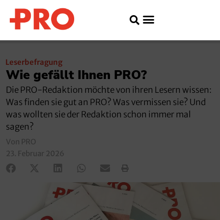
Leserbefragung
Wie gefällt Ihnen PRO?
Die PRO-Redaktion möchte von ihren Lesern wissen:
Was finden sie gut an PRO? Was vermissen sie? Und
was wollten sie der Redaktion schon immer mal
sagen?
Von PRO
23. Februar 2026