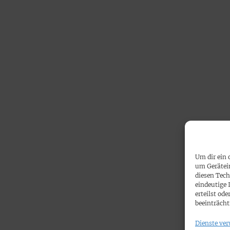
Um dir ein 
um Gerätei
diesen Tech
eindeutige 
erteilst o
beeinträcht
Dienste ver