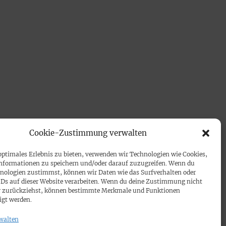
Cookie-Zustimmung verwalten
optimales Erlebnis zu bieten, verwenden wir Technologien wie Cookies,
nformationen zu speichern und/oder darauf zuzugreifen. Wenn du
nologien zustimmst, können wir Daten wie das Surfverhalten oder
IDs auf dieser Website verarbeiten. Wenn du deine Zustimmung nicht
der zurückziehst, können bestimmte Merkmale und Funktionen
igt werden.
walten