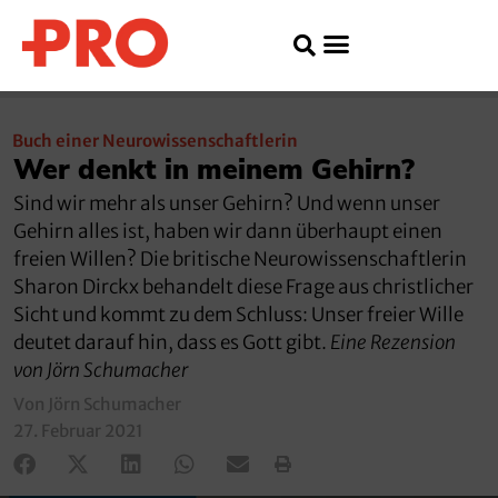
Buch einer Neurowissenschaftlerin
Wer denkt in meinem Gehirn?
Sind wir mehr als unser Gehirn? Und wenn unser
Gehirn alles ist, haben wir dann überhaupt einen
freien Willen? Die britische Neurowissenschaftlerin
Sharon Dirckx behandelt diese Frage aus christlicher
Sicht und kommt zu dem Schluss: Unser freier Wille
deutet darauf hin, dass es Gott gibt.
Eine Rezension
von Jörn Schumacher
Von Jörn Schumacher
27. Februar 2021