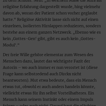
zu dem Schluss: Nein. „In welchem Maße die Aura als
religiöse Erfahrung dargestellt wurde, hing vielmehr
davon ab, woran der Patient schon vorher geglaubt
hatte.“ Religiöse Aktivität lasse sich nicht auf einen
einzelnen, isolierten Hirnlappen reduzieren, sondern
bestehe aus einem ganzen Netzwerk. „Ebenso wie es
kein ‚Gottes-Gen‘ gibt, gibt es auch kein ‚Gottes-
Modul‘.“
Der freie Wille gehöre elementar zum Wesen des
Menschen dazu, lautet das wichtigste Fazit der
Autorin – wo auch immer er nun verortet ist (diese
Frage kann selbstredend auch Dirckx nicht
beantworten). Mut etwa bedeute, dass ein Mensch
etwas tut, obwohl er auch anders handeln könnte,
vielleicht etwas für ihn selbst Vorteilhafteres. Ein
Mensch kann seinem Instinkt oder einem Impuls
folgen – oder auch nicht. Darauf baut die gläubige