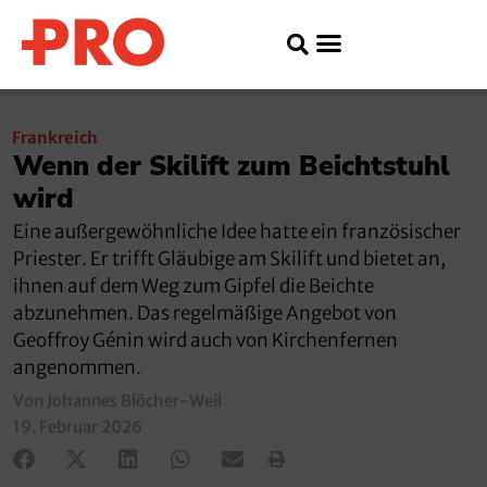
Frankreich
Wenn der Skilift zum Beichtstuhl
wird
Eine außergewöhnliche Idee hatte ein französischer
Priester. Er trifft Gläubige am Skilift und bietet an,
ihnen auf dem Weg zum Gipfel die Beichte
abzunehmen. Das regelmäßige Angebot von
Geoffroy Génin wird auch von Kirchenfernen
angenommen.
Von Johannes Blöcher-Weil
19. Februar 2026