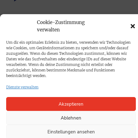
PRINTAUSGABE
Cookie-Zustimmung
Mediadaten
verwalten
Um dir ein optimales Erlebnis zu bieten, verwenden wir Technologien
PROKOMPAKT
wie Cookies, um Geräteinformationen zu speichern und/oder darauf
Impressum
zuzugreifen. Wenn du diesen Technologien zustimmst, können wir
Daten wie das Surfverhalten oder eindeutige IDs auf dieser Website
verarbeiten. Wenn du deine Zustimmung nicht erteilst oder
zurückziehst, können bestimmte Merkmale und Funktionen
SPENDEN
beeinträchtigt werden.
Datenschutz
Dienste verwalten
KONTAKT
Akzeptieren
Cookie-Richtlinie
Ablehnen
Einstellungen ansehen