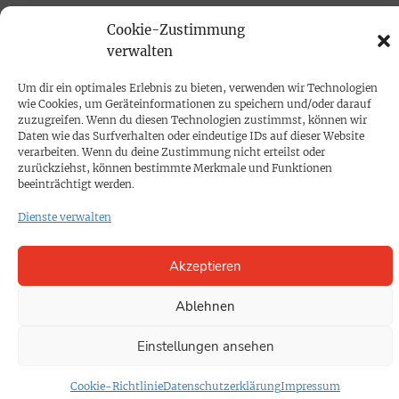
PRINTAUSGABE
Cookie-Zustimmung
verwalten
Mediadaten
Um dir ein optimales Erlebnis zu bieten, verwenden wir Technologien
wie Cookies, um Geräteinformationen zu speichern und/oder darauf
PROKOMPAKT
zuzugreifen. Wenn du diesen Technologien zustimmst, können wir
Impressum
Daten wie das Surfverhalten oder eindeutige IDs auf dieser Website
verarbeiten. Wenn du deine Zustimmung nicht erteilst oder
zurückziehst, können bestimmte Merkmale und Funktionen
SPENDEN
beeinträchtigt werden.
Datenschutz
Dienste verwalten
KONTAKT
Akzeptieren
Cookie-Richtlinie
Ablehnen
Einstellungen ansehen
Cookie-Richtlinie
Datenschutzerklärung
Impressum