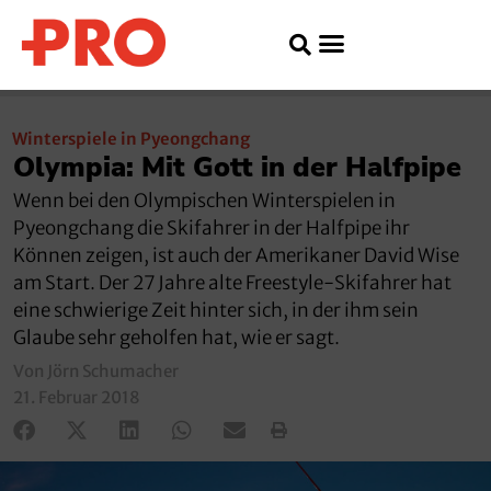
Winterspiele in Pyeongchang
Olympia: Mit Gott in der Halfpipe
Wenn bei den Olympischen Winterspielen in
Pyeongchang die Skifahrer in der Halfpipe ihr
Können zeigen, ist auch der Amerikaner David Wise
am Start. Der 27 Jahre alte Freestyle-Skifahrer hat
eine schwierige Zeit hinter sich, in der ihm sein
Glaube sehr geholfen hat, wie er sagt.
Von Jörn Schumacher
21. Februar 2018