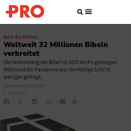
Buch der Bücher
Weltweit 32 Millionen Bibeln
verbreitet
Die Verbreitung der Bibel ist 2021 leicht gestiegen.
Während der Pandemie war die Heilige Schrift
weniger gefragt.
Von Norbert Schäfer
6. Juli 2022