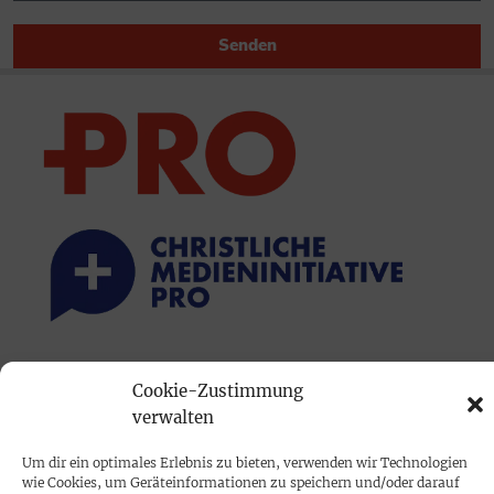
Senden
PRINTAUSGABE
Cookie-Zustimmung
Mediadaten
verwalten
Um dir ein optimales Erlebnis zu bieten, verwenden wir Technologien
PROKOMPAKT
wie Cookies, um Geräteinformationen zu speichern und/oder darauf