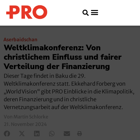
Aserbaidschan
Weltklimakonferenz: Von
christlichem Einfluss und fairer
Verteilung der Finanzierung
Dieser Tage findet in Baku die 29.
Weltklimakonferenz statt. Ekkehard Forberg von
„World Vision“ gibt PRO Einblicke in die Klimapolitik,
deren Finanzierung und in christliche
Vernetzungsarbeit auf der Weltklimakonferenz.
Von Martin Schlorke
21. November 2024