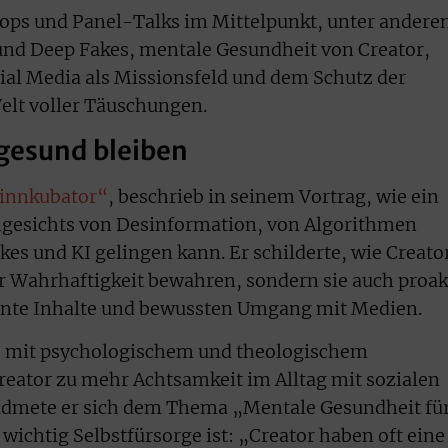
ps und Panel-Talks im Mittelpunkt, unter andere
nd Deep Fakes, mentale Gesundheit von Creator,
cial Media als Missionsfeld und dem Schutz der
Welt voller Täuschungen.
 gesund bleiben
innkubator“
, beschrieb in seinem Vortrag, wie ein
angesichts von Desinformation, von Algorithmen
es und KI gelingen kann. Er schilderte, wie Creato
ur Wahrhaftigkeit bewahren, sondern sie auch proak
ente Inhalte und bewussten Umgang mit Medien.
 mit psychologischem und theologischem
reator zu mehr Achtsamkeit im Alltag mit sozialen
idmete er sich dem Thema „Mentale Gesundheit fü
wichtig Selbstfürsorge ist: „Creator haben oft eine