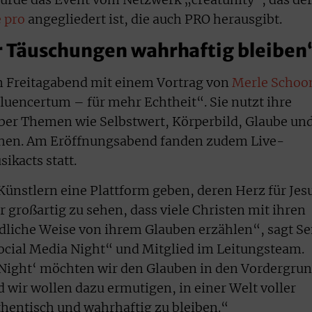
e pro
angegliedert ist, die auch PRO herausgibt.
er Täuschungen wahrhaftig bleiben
am Freitagabend mit einem Vortrag von
Merle Schoo
encertum – für mehr Echtheit“. Sie nutzt ihre
er Themen wie Selbstwert, Körperbild, Glaube un
chen. Am Eröffnungsabend fanden zudem Live-
ikacts statt.
ünstlern eine Plattform geben, deren Herz für Jes
ar großartig zu sehen, dass viele Christen mit ihren
edliche Weise von ihrem Glauben erzählen“, sagt S
ocial Media Night“ und Mitglied im Leitungsteam.
 Night‘ möchten wir den Glauben in den Vordergru
d wir wollen dazu ermutigen, in einer Welt voller
hentisch und wahrhaftig zu bleiben.“