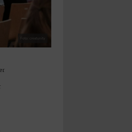
Foto: creatunity
er
r
r