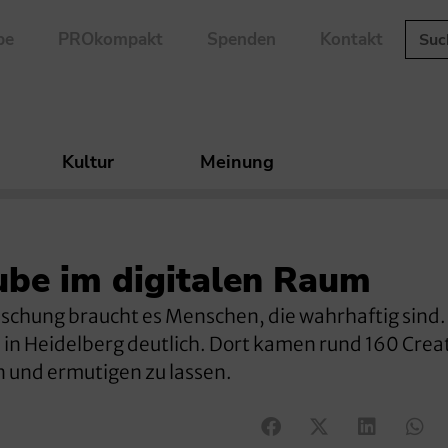
be
PROkompakt
Spenden
Kontakt
Kultur
Meinung
ube im digitalen Raum
äuschung braucht es Menschen, die wahrhaftig sind.
 in Heidelberg deutlich. Dort kamen rund 160 Crea
 und ermutigen zu lassen.