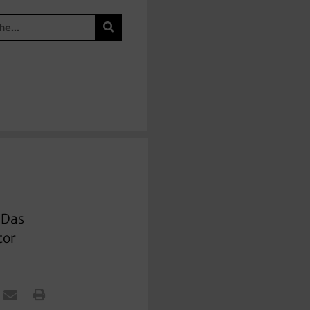
 Das
tor