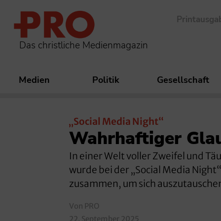
Printausga
Das christliche Medienmagazin
Medien
Politik
Gesellschaft
„Social Media Night“
Wahrhaftiger Gla
In einer Welt voller Zweifel und T
wurde bei der „Social Media Night“
zusammen, um sich auszutauschen
Von PRO
22. September 2025