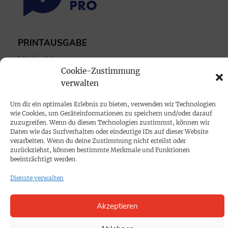
PRINTAUSGABE
Mediadaten
Cookie-Zustimmung
verwalten
PROKOMPAKT
Impressum
Um dir ein optimales Erlebnis zu bieten, verwenden wir Technologien
wie Cookies, um Geräteinformationen zu speichern und/oder darauf
zuzugreifen. Wenn du diesen Technologien zustimmst, können wir
SPENDEN
Daten wie das Surfverhalten oder eindeutige IDs auf dieser Website
verarbeiten. Wenn du deine Zustimmung nicht erteilst oder
Datenschutz
zurückziehst, können bestimmte Merkmale und Funktionen
beeinträchtigt werden.
KONTAKT
Dienste verwalten
Cookie-Richtlinie
Akzeptieren