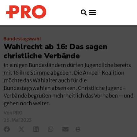
Bundestagswahl
Wahlrecht ab 16: Das sagen
christliche Verbände
In einigen Bundesländern dürfen Jugendliche bereits
mit 16 ihre Stimme abgeben. Die Ampel-Koalition
möchte das Wahlalter auch für die
Bundestagswahlen absenken. Christliche Jugend-
Verbände begrüßen mehrheitlich das Vorhaben – und
gehen noch weiter.
Von PRO
26. Mai 2023