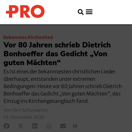
Bekanntes Kirchenlied
Vor 80 Jahren schrieb Dietrich
Bonhoeffer das Gedicht „Von
guten Mächten“
Es ist eines der bekanntesten christlichen Lieder
überhaupt, entstanden unter extremen
Bedingungen: Heute vor 80 Jahren schrieb Dietrich
Bonhoeffer das Gedicht „Von guten Mächten“, das
Einzug ins Kirchengesangbuch fand.
Von Jörn Schumacher
19. Dezember 2024