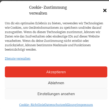
Mediadaten
Cookie-Zustimmung
verwalten
PROKOMPAKT
Um dir ein optimales Erlebnis zu bieten, verwenden wir Technologien
Impressum
wie Cookies, um Geräteinformationen zu speichern und/oder darauf
zuzugreifen. Wenn du diesen Technologien zustimmst, können wir
Daten wie das Surfverhalten oder eindeutige IDs auf dieser Website
SPENDEN
verarbeiten. Wenn du deine Zustimmung nicht erteilst oder
Datenschutz
zurückziehst, können bestimmte Merkmale und Funktionen
beeinträchtigt werden.
Dienste verwalten
KONTAKT
Cookie-Richtlinie
Akzeptieren
Ablehnen
Einstellungen ansehen
Cookie-Richtlinie
Datenschutzerklärung
Impressum