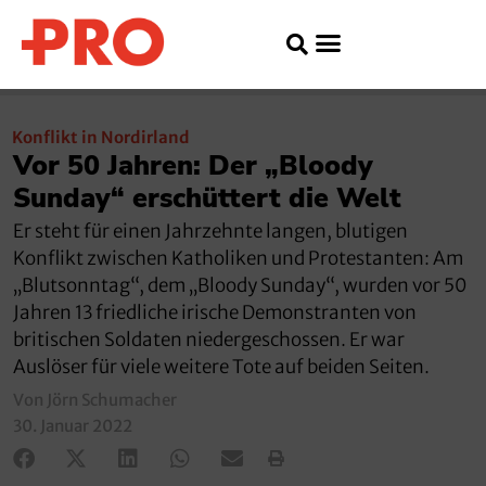
Konflikt in Nordirland
Vor 50 Jahren: Der „Bloody
Sunday“ erschüttert die Welt
Er steht für einen Jahrzehnte langen, blutigen
Konflikt zwischen Katholiken und Protestanten: Am
„Blutsonntag“, dem „Bloody Sunday“, wurden vor 50
Jahren 13 friedliche irische Demonstranten von
britischen Soldaten niedergeschossen. Er war
Auslöser für viele weitere Tote auf beiden Seiten.
Von Jörn Schumacher
30. Januar 2022