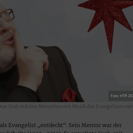
Foto: HTR 20
emar Grab möchte Menschen mit Musik das Evangelium nah
als Evangelist „entdeckt“. Sein Mentor war der