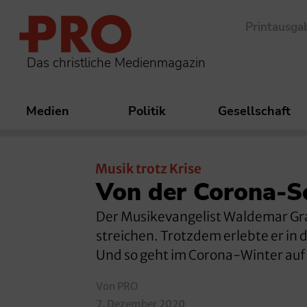
Printausga
Das christliche Medienmagazin
Medien
Politik
Gesellschaft
Musik trotz Krise
Von der Corona-Sc
Der Musikevangelist Waldemar G
streichen. Trotzdem erlebte er i
Und so geht im Corona-Winter auf B
Von PRO
7. Dezember 2020