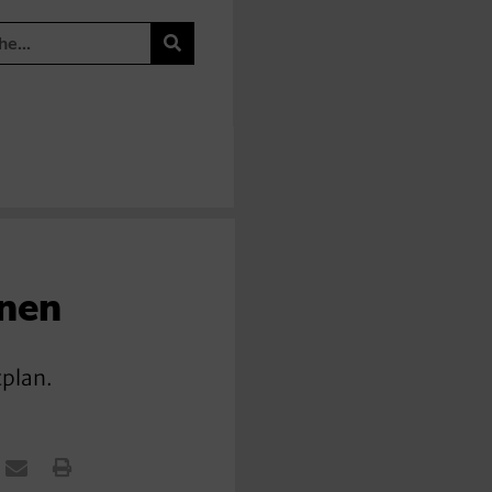
onen
tplan.