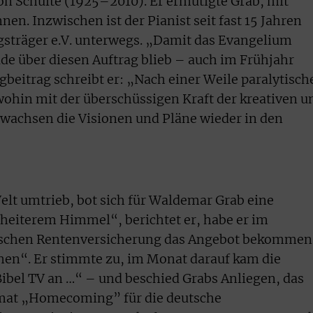
 Schulte (1925–2010). Er ermutigte Grab, mit
n. Inzwischen ist der Pianist seit fast 15 Jahren
sträger e.V. unterwegs. „Damit das Evangelium
de über diesen Auftrag blieb – auch im Frühjahr
gbeitrag schreibt er: „Nach einer Weile paralytisch
wohin mit der überschüssigen Kraft der kreativen u
wachsen die Visionen und Pläne wieder in den
lt umtrieb, bot sich für Waldemar Grab eine
 heiterem Himmel“, berichtet er, habe er im
schen Rentenversicherung das Angebot bekommen
ehen“. Er stimmte zu, im Monat darauf kam die
Bibel TV an …“ – und beschied Grabs Anliegen, das
at „Homecoming” für die deutsche