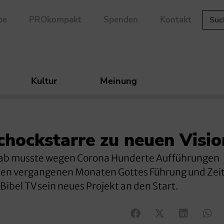
be
PROkompakt
Spenden
Kontakt
Kultur
Meinung
hockstarre zu neuen Visi
rab musste wegen Corona Hunderte Aufführungen
n den vergangenen Monaten Gottes Führung und Zei
ibel TV sein neues Projekt an den Start.