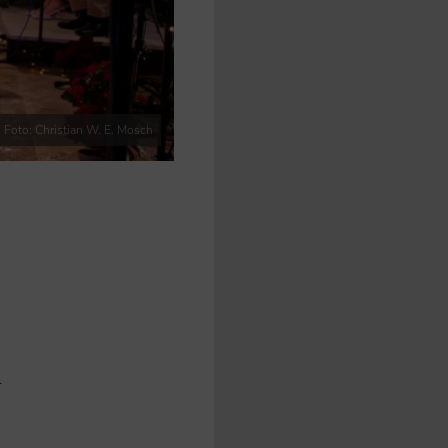
Foto: Christian W. E. Mosch
n