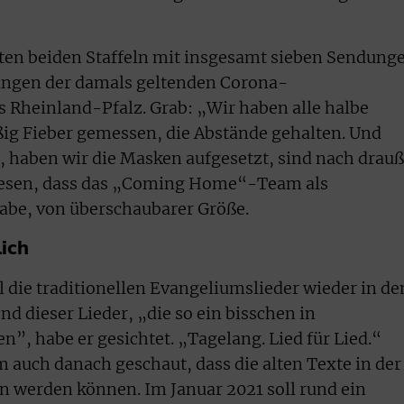
ten beiden Staffeln mit insgesamt sieben Sendung
ungen der damals geltenden Corona-
 Rheinland-Pfalz. Grab: „Wir haben alle halbe
ßig Fieber gemessen, die Abstände gehalten. Und
, haben wir die Masken aufgesetzt, sind nach drau
ewesen, dass das „Coming Home“-Team als
be, von überschaubarer Größe.
ich
 die traditionellen Evangeliumslieder wieder in de
nd dieser Lieder, „die so ein bisschen in
”, habe er gesichtet. „Tagelang. Lied für Lied.“
m auch danach geschaut, dass die alten Texte in der
n werden können. Im Januar 2021 soll rund ein