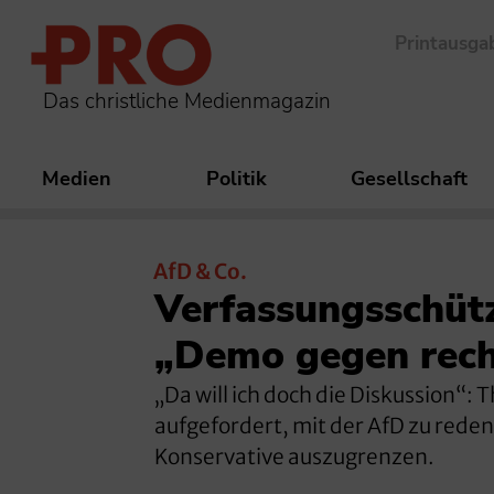
Printausga
Das christliche Medienmagazin
Medien
Politik
Gesellschaft
AfD & Co.
Verfassungsschütz
„Demo gegen rech
„Da will ich doch die Diskussion“:
aufgefordert, mit der AfD zu rede
Konservative auszugrenzen.