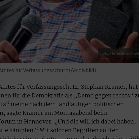
Foto:
Heinrich-Böll-Sti
 Amtes für Verfassungsschutz (Archivbild)
 Amtes für Verfassungsschutz, Stephan Kramer, hat
nen für die Demokratie als „Demo gegen rechts“ z
hts“ meine nach dem landläufigen politischen
ven, sagte Kramer am Montagabend beim
orum in Hannover: „Und die will ich dabei haben,
ie kämpfen.“ Mit solchen Begriffen sollten
sichtig sein, mahnte Kramer, der als scharfer Kriti