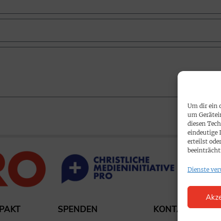
Um dir ein 
um Gerätei
diesen Tech
eindeutige 
erteilst o
beeinträcht
Dienste ver
Akze
PAKT
SPENDEN
KONTAKT