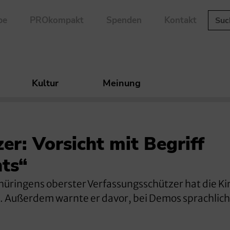
be
PROkompakt
Spenden
Kontakt
Kultur
Meinung
er: Vorsicht mit Begriff
ts“
 Thüringens oberster Verfassungsschützer hat die K
n. Außerdem warnte er davor, bei Demos sprachlich