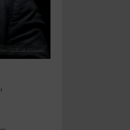
ftung
|
CC BY-SA 2.0 Generic
u
ker