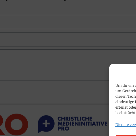
Um dir ein 
um Gerätei
diesen Tech
eindeutige 
erteilst o
beeinträcht
Dienste ver