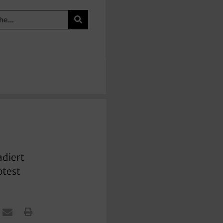
adiert
otest