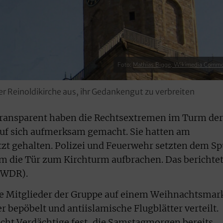
Foto:
Mathias Bigge, Wikimedia Comm
Reinoldikirche aus, ihr Gedankengut zu verbreiten
ransparent haben die Rechtsextremen im Turm der
uf sich aufmerksam gemacht. Sie hatten am
tzt gehalten. Polizei und Feuerwehr setzten dem S
m die Tür zum Kirchturm aufbrachen. Das berichte
(WDR).
re Mitglieder der Gruppe auf einem Weihnachtsmar
 bepöbelt und antiislamische Flugblätter verteilt.
cht Verdächtige fest, die Samstagmorgen bereits