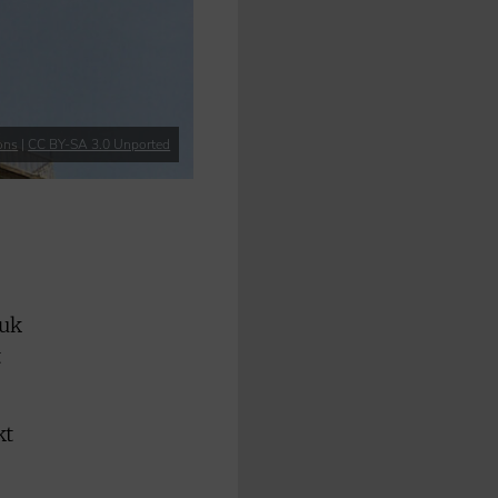
ons
|
CC BY-SA 3.0 Unported
puk
t
kt