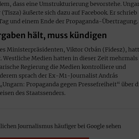
dem, dass eine Umstrukturierung bevorstehe. Unga
(Tisza) äußerte sich dazu auf Facebook. Er schrieb
 Tag und einem Ende der Propaganda-Übertragung.
orgaben hält, muss kündigen
 Ministerpräsidenten, Viktor Orbán (Fidesz), hat
t. Westliche Medien hatten in dieser Zeit mehrmals
garische Regierung die Medien kontrolliere und
anderem sprach der Ex-M1-Journalist András
„Ungarn: Propaganda gegen Pressefreiheit“ über d
isen des Staatssenders.
lichen Journalismus häufiger bei Google sehen