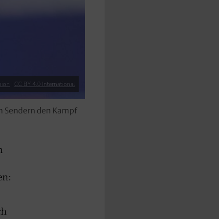
nion
|
CC BY 4.0 International
en Sendern den Kampf
m
en:
ch