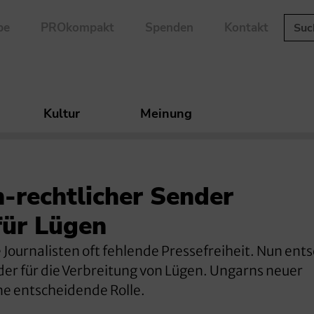
be
PROkompakt
Spenden
Kontakt
Kultur
Meinung
h-rechtlicher Sender
für Lügen
Journalisten oft fehlende Pressefreiheit. Nun ents
nder für die Verbreitung von Lügen. Ungarns neuer
ne entscheidende Rolle.