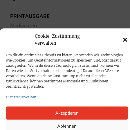
PRINTAUSGABE
Mediadaten
Cookie-Zustimmung
PROKOMPAKT
verwalten
Impressum
Um dir ein optimales Erlebnis zu bieten, verwenden wir Technologien
wie Cookies, um Geräteinformationen zu speichern und/oder darauf
zuzugreifen. Wenn du diesen Technologien zustimmst, können wir
SPENDEN
Daten wie das Surfverhalten oder eindeutige IDs auf dieser Website
verarbeiten. Wenn du deine Zustimmung nicht erteilst oder
Datenschutz
zurückziehst, können bestimmte Merkmale und Funktionen
beeinträchtigt werden.
KONTAKT
Dienste verwalten
Cookie-Richtlinie
Akzeptieren
Ablehnen