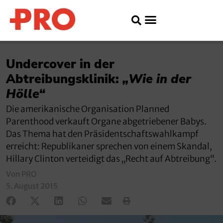
Undercover in der
Abtreibungsklinik:
„Wie in der
Hölle“
Die amerikanische Organisation Planned
Parenthood verkauft Organe abgetriebener Babys.
Das Thema hat den Präsidentschaftswahlkampf
erreicht: Republikaner sprechen von einem Skandal,
Hillary Clinton verteidigt das „Recht auf Abtreibung“.
Von PRO
5. August 2015