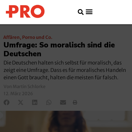
Affären, Porno und Co.
Umfrage: So moralisch sind die
Deutschen
Die Deutschen halten sich selbst für moralisch, das
zeigt eine Umfrage. Dass es für moralisches Handeln
einen Gott braucht, halten die meisten für falsch.
Von Martin Schlorke
12. März 2026