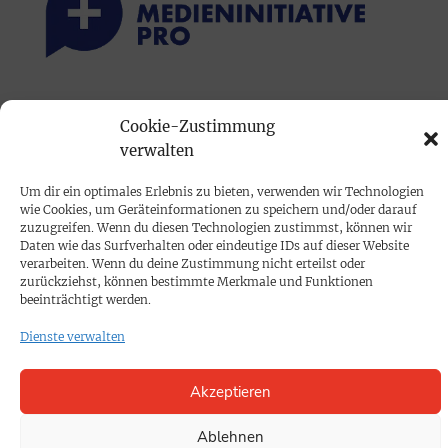
PRINTAUSGABE
Cookie-Zustimmung
Mediadaten
verwalten
Um dir ein optimales Erlebnis zu bieten, verwenden wir Technologien
PROKOMPAKT
wie Cookies, um Geräteinformationen zu speichern und/oder darauf
Impressum
zuzugreifen. Wenn du diesen Technologien zustimmst, können wir
Daten wie das Surfverhalten oder eindeutige IDs auf dieser Website
verarbeiten. Wenn du deine Zustimmung nicht erteilst oder
zurückziehst, können bestimmte Merkmale und Funktionen
SPENDEN
beeinträchtigt werden.
Datenschutz
Dienste verwalten
KONTAKT
Akzeptieren
Cookie-Richtlinie
Ablehnen