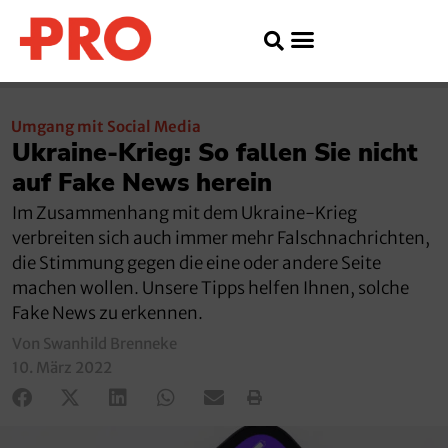
Umgang mit Social Media
Ukraine-Krieg: So fallen Sie nicht
auf Fake News herein
Im Zusammenhang mit dem Ukraine-Krieg
verbreiten sich auch immer mehr Falschnachrichten,
die Stimmung gegen die eine oder andere Seite
machen wollen. Unsere Tipps helfen Ihnen, solche
Fake News zu erkennen.
Von Swanhild Brenneke
10. März 2022