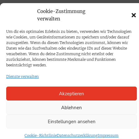
Cookie-Zustimmung
PROKOMPAKT
verwalten
Impressum
Um dir ein optimales Erlebnis zu bieten, verwenden wir Technologien
wie Cookies, um Geräteinformationen zu speichern und/oder darauf
SPENDEN
zuzugreifen. Wenn du diesen Technologien zustimmst, können wir
Daten wie das Surfverhalten oder eindeutige IDs auf dieser Website
Datenschutz
verarbeiten. Wenn du deine Zustimmung nicht erteilst oder
zurückziehst, können bestimmte Merkmale und Funktionen
beeinträchtigt werden.
KONTAKT
Dienste verwalten
Cookie-Richtlinie
Akzeptieren
Ablehnen
Einstellungen ansehen
Cookie-Richtlinie
Datenschutzerklärung
Impressum