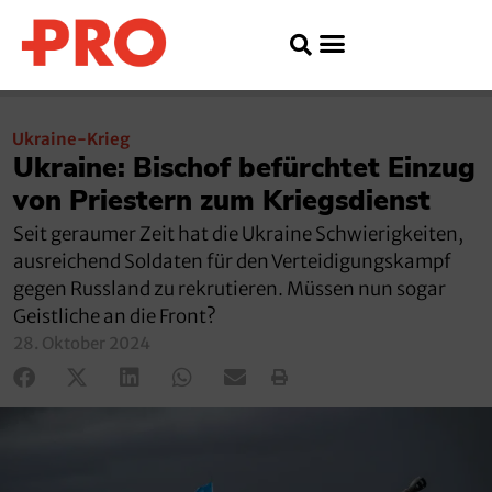
Ukraine-Krieg
Ukraine: Bischof befürchtet Einzug
von Priestern zum Kriegsdienst
Seit geraumer Zeit hat die Ukraine Schwierigkeiten,
ausreichend Soldaten für den Verteidigungskampf
gegen Russland zu rekrutieren. Müssen nun sogar
Geistliche an die Front?
28. Oktober 2024