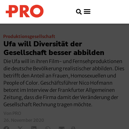
Produktionsgesellschaft
Ufa will Diversität der
Gesellschaft besser abbilden
Die Ufa will in ihren Film- und Fernsehproduktionen
die deutsche Bevölkerung realistischer abbilden. Dies
betrifft den Anteil an Frauen, Homosexuellen und
People of Color. Geschäftsführer Nico Hofmann
betont im Interview der Frankfurter Allgemeinen
Zeitung, dass die Firma damit der Veränderung der
Gesellschaft Rechnung tragen möchte.
Von PRO
26. November 2020