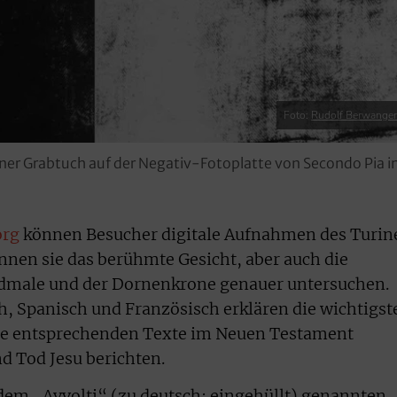
Foto:
Rudolf Berwange
uriner Grabtuch auf der Negativ-Fotoplatte von Secondo Pia 
org
können Besucher digitale Aufnahmen des Turin
nnen sie das berühmte Gesicht, aber auch die
dmale und der Dornenkrone genauer untersuchen.
ch, Spanisch und Französisch erklären die wichtigst
die entsprechenden Texte im Neuen Testament
d Tod Jesu berichten.
dem „Avvolti“ (zu deutsch: eingehüllt) genannten