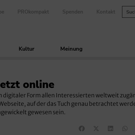
be
PROkompakt
Spenden
Kontakt
Kultur
Meinung
etzt online
n digitaler Form allen Interessierten weltweit zugä
e Webseite, auf der das Tuch genau betrachtet werd
ingewickelt gewesen sein.