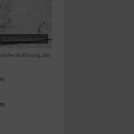
r
|
CC BY-SA 4.0 International
in hoher Auflösung, das
er
en