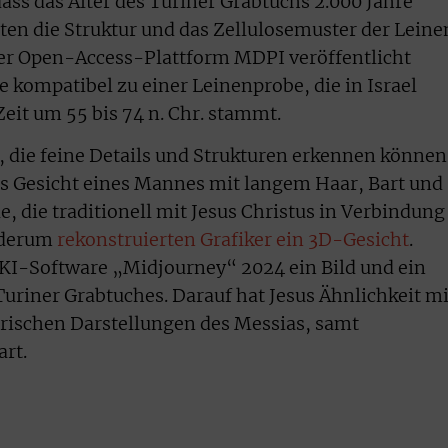
ass das Alter des Turiner Grabtuchs 2.000 Jahre
eten die Struktur und das Zellulosemuster der Leine
f der Open-Access-Plattform MDPI veröffentlicht
 kompatibel zu einer Leinenprobe, die in Israel
eit um 55 bis 74 n. Chr. stammt.
 die feine Details und Strukturen erkennen können
das Gesicht eines Mannes mit langem Haar, Bart und
die traditionell mit Jesus Christus in Verbindung
ederum
rekonstruierten Grafiker ein 3D-Gesicht
.
 KI-Software „Midjourney“ 2024 ein Bild und ein
Turiner Grabtuches. Darauf hat Jesus Ähnlichkeit mi
orischen Darstellungen des Messias, samt
rt.