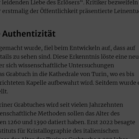
 leidenden Liebe des Erlösers“. Kritiker bezweifeln
7 erstmalig der Öffentlichkeit präsentierte Leinent
e Authentizität
 gemacht wurde, fiel beim Entwickeln auf, dass auf
ails zu sehen sind. Diese Erkenntnis löste eine ne
der sich wissenschaftliche Untersuchungen
s Grabtuch in die Kathedrale von Turin, wo es bis
rrichteten Kapelle aufbewahrt wird. Seitdem wurde 
llt.
riner Grabtuches wird seit vielen Jahrzehnten
senschaftliche Methoden sollen das Alter des
hen 1260 und 1390 datiert haben. Erst 2022 besagte
tituts für Kristallographie des italienischen