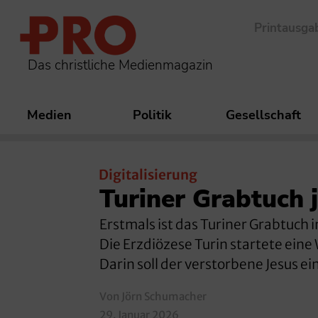
Printausga
Das christliche Medienmagazin
Medien
Politik
Gesellschaft
Digitalisierung
Turiner Grabtuch j
Erstmals ist das Turiner Grabtuch i
Die Erzdiözese Turin startete ein
Darin soll der verstorbene Jesus e
Von Jörn Schumacher
29. Januar 2026