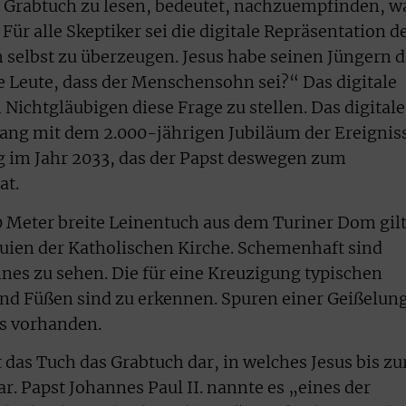
r Grabtuch zu lesen, bedeutet, nachzuempfinden, w
Für alle Skeptiker sei die digitale Repräsentation d
h selbst zu überzeugen. Jesus habe seinen Jüngern d
ie Leute, dass der Menschensohn sei?“ Das digitale
 Nichtgläubigen diese Frage zu stellen. Das digitale
ng mit dem 2.000-jährigen Jubiläum der Ereignis
 im Jahr 2033, das der Papst deswegen zum
at.
0 Meter breite Leinentuch aus dem Turiner Dom gil
iquien der Katholischen Kirche. Schemenhaft sind
nes zu sehen. Die für eine Kreuzigung typischen
 Füßen sind zu erkennen. Spuren einer Geißelun
ls vorhanden.
t das Tuch das Grabtuch dar, in welches Jesus bis zu
. Papst Johannes Paul II. nannte es „eines der