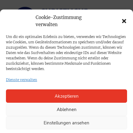
Cookie-Zustimmung
verwalten
Um dir ein optimales Erlebnis zu bieten, verwenden wir Technologien
wie Cookies, um Geräteinformationen zu speichern und/oder darauf
PRINTAUSGABE
zuzugreifen. Wenn du diesen Technologien zustimmst, können wir
Daten wie das Surfverhalten oder eindeutige IDs auf dieser Website
Mediadaten
verarbeiten. Wenn du deine Zustimmung nicht erteilst oder
zurückziehst, können bestimmte Merkmale und Funktionen
beeinträchtigt werden.
PROKOMPAKT
Dienste verwalten
Impressum
Akzeptieren
SPENDEN
Datenschutz
Ablehnen
Einstellungen ansehen
KONTAKT