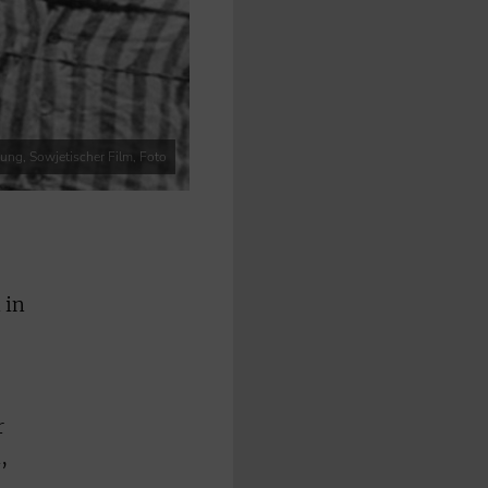
ung, Sowjetischer Film, Foto
 in
r
,