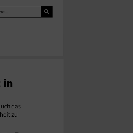
 in
auch das
heit zu