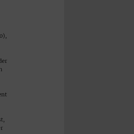
0),
der
h
ent
t,
er