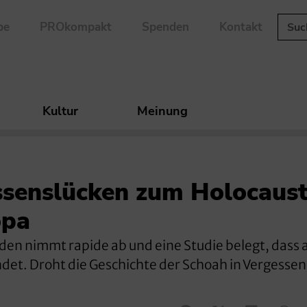
be
PROkompakt
Spenden
Kontakt
Kultur
Meinung
ssenslücken zum Holocaust
opa
en nimmt rapide ab und eine Studie belegt, dass 
et. Droht die Geschichte der Schoah in Vergessen