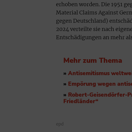
erhoben worden. Die 1951 ge
Material Claims Against Ger
gegen Deutschland) entschädi
2024 verteilte sie nach eige
Entschädigungen an mehr als
Mehr zum Thema
»
Antisemitismus weltwei
»
Empörung wegen antise
»
Robert-Geisendörfer-Pr
Friedländer“
epd