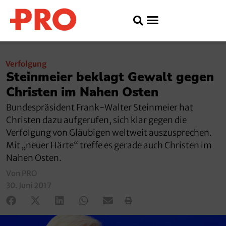
Verfolgung
Steinmeier beklagt Gewalt gegen
Christen im Nahen Osten
Bundespräsident Frank-Walter Steinmeier hat
Christen dazu aufgerufen, sich klar gegen die
Verfolgung von Gläubigen weltweit auszusprechen.
Mit „neuer Härte“ treffe es gerade auch Christen im
Nahen Osten.
Von PRO
30. Juni 2017